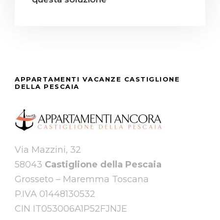
APPARTAMENTI VACANZE CASTIGLIONE
DELLA PESCAIA
Via Mazzini, 32
58043
Castiglione della Pescaia
Grosseto – Maremma Toscana
P.IVA 01448130532
CIN IT053006A1P52FJNJE