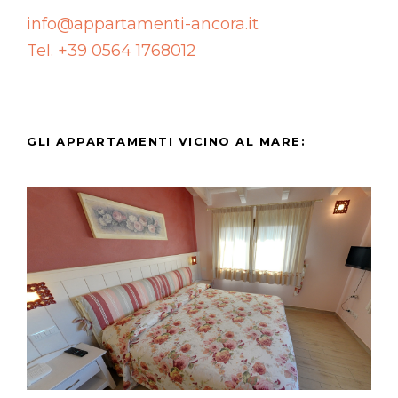
info@appartamenti-ancora.it
Tel. +39 0564 1768012
GLI APPARTAMENTI VICINO AL MARE:
Appartamento Montecristo
Appartamento Giannutri
Appartamento Gorgona
Appartamento Pianosa
Appartamento Capraia
Appartamento Giglio
Appartamento Elba