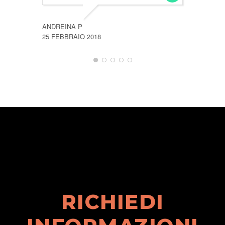
R8304P
2 FEBBR
ANDREINA P
25 FEBBRAIO 2018
RICHIEDI