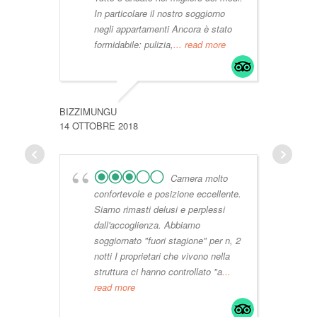
In particolare il nostro soggiorno
negli appartamenti Ancora è stato
formidabile: pulizia,
... read more
BIZZIMUNGU
ANDREA
14 OTTOBRE 2018
2 LUGLI
Camera molto
confortevole e posizione eccellente.
Siamo rimasti delusi e perplessi
dall'accoglienza. Abbiamo
soggiornato "fuori stagione" per n, 2
notti I proprietari che vivono nella
struttura ci hanno controllato "a
...
read more