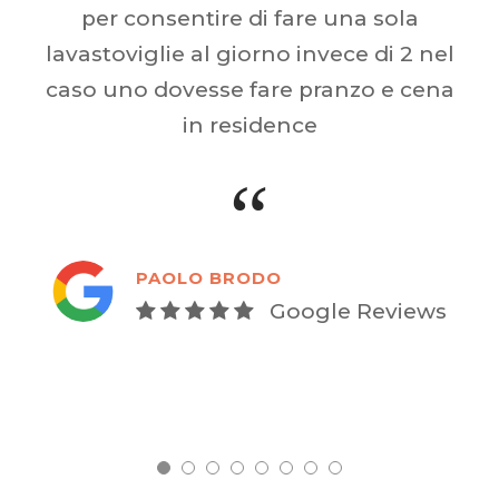
ntire di fare una sola
scoperto que
 al giorno invece di 2 nel
rit
esse fare pranzo e cena
in residence
“
BRUNEL
O BRODO
Google Reviews