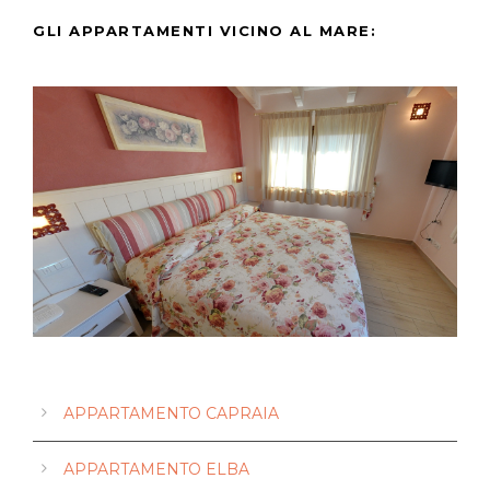
GLI APPARTAMENTI VICINO AL MARE:
Appartamento Montecristo
Appartamento Giannutri
Appartamento Gorgona
Appartamento Pianosa
Appartamento Capraia
Appartamento Elba
APPARTAMENTO CAPRAIA
APPARTAMENTO ELBA