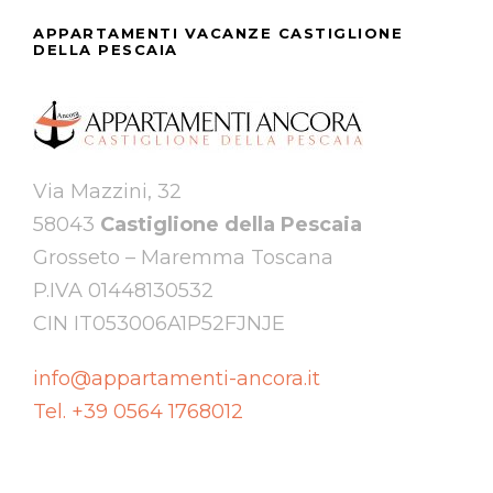
APPARTAMENTI VACANZE CASTIGLIONE
DELLA PESCAIA
Via Mazzini, 32
58043
Castiglione della Pescaia
Grosseto – Maremma Toscana
P.IVA 01448130532
CIN IT053006A1P52FJNJE
info@appartamenti-ancora.it
Tel. +39 0564 1768012