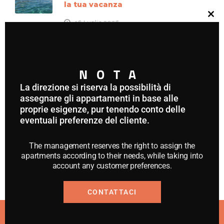
la tua vacanza
16 Luglio 2026
Castiglione della Pescaia con
bambini: la meta ideale per una
vacanza in famiglia
11 Giugno 2026
Appartamenti Castiglione della
Pescaia vacanze: perché scegliere
questa soluzione
28 Maggio 2026
© 2021 APPARTAMENTI ANCORA - P.IVA:
01448130532 - CIN IT053006B438VZFNFA