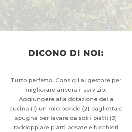
DICONO DI NOI:
o. Consigli al gestore per
Appartamento 
e ancora il servizio.
pulito, servizi
 alla dotazione della
delle signore 
 microonde (2) paglietta e
cambio asciug
vare da soli i piatti (3)
garage comodissi
piatti posate e bicchieri
Dopo tanti anni 