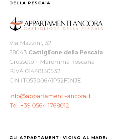
DELLA PESCAIA
Via Mazzini, 32
58043
Castiglione della Pescaia
Grosseto – Maremma Toscana
P.IVA 01448130532
CIN IT053006A1P52FJNJE
info@appartamenti-ancora.it
Tel. +39 0564 1768012
GLI APPARTAMENTI VICINO AL MARE: